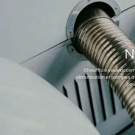
N
ChauffEco vous accompa
climatisation et pompes à 
pour