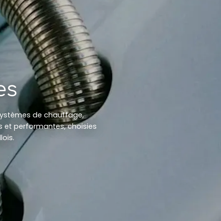
es
 systèmes de chauffage,
s et performantes, choisies
lois.