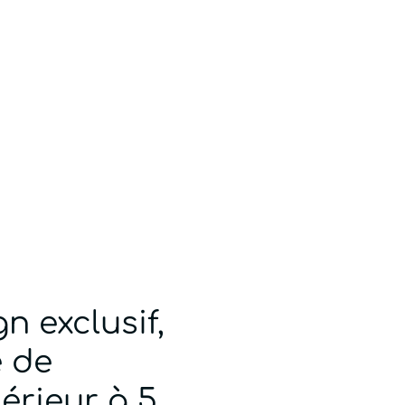
n exclusif,
é de
érieur à 5