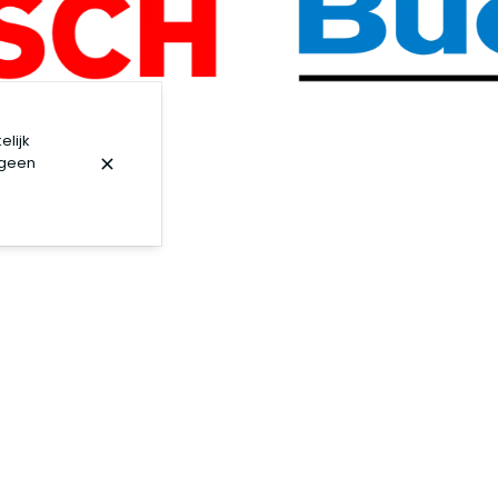
elijk
 geen