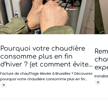
Pourquoi votre chaudière
Rem
consomme plus en fin
chau
d’hiver ? (et comment éviter
expé
une grosse facture)
Facture de chauffage élevée à Bruxelles ? Découvrez
Install
pourquoi votre chaudière consomme plus en fin
d’hiver et comment réduire votre consommation
efficacement.