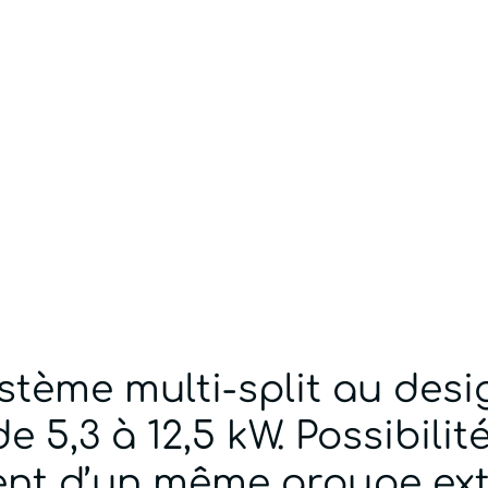
tème multi-split au desig
e 5,3 à 12,5 kW. Possibilit
nt d’un même groupe ext