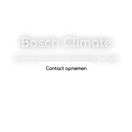
Bosch Climate
Bosch Home Comfort: Climate 5000M multi split
Contact opnemen