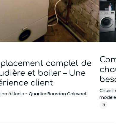
Comment
placement complet de
chaudiè
dière et boiler – Une
besoins 
rience client
Choisir une nou
ation à Uccle - Quartier Bourdon Calevoet
modèles, techno
différences peu