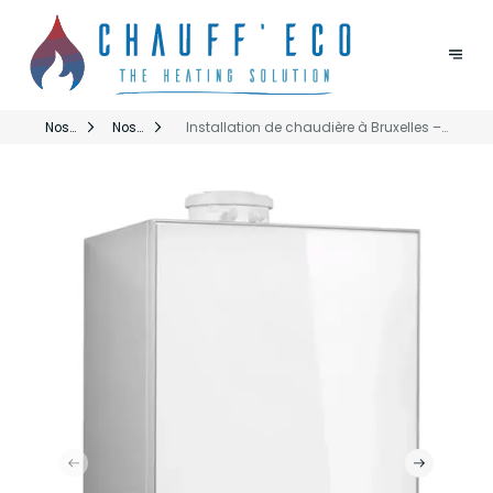
Nos
Nos
Installation de chaudière à Bruxelles –
Services
Services
ChauffEco Votre nouvelle chaudière installée
&
Chauffeco
avec soin, sécurité et expertise.
Marques