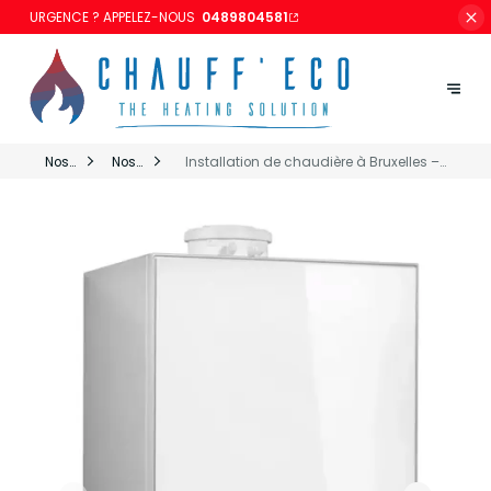
URGENCE ? APPELEZ-NOUS
0489804581
Nos
Nos
Installation de chaudière à Bruxelles –
Services
Services
ChauffEco Votre nouvelle chaudière installée
&
Chauffeco
avec soin, sécurité et expertise.
Marques